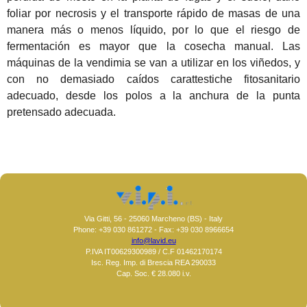
foliar por necrosis y el transporte rápido de masas de una
manera más o menos líquido, por lo que el riesgo de
fermentación es mayor que la cosecha manual.
Las
máquinas de la vendimia se van a utilizar en los viñedos, y
con no demasiado caídos carattestiche fitosanitario
adecuado, desde los polos a la anchura de la punta
pretensado adecuada.
Via Gitti, 56 - 25060 Marcheno (BS) - Italy
Phone: +39 030 861272 - Fax: +39 030 8966654
info@lavid.eu
P.IVA IT00629300989 / C.F 01462170174
Isc. Reg. Imp. di Brescia REA 290033
Cap. Soc. € 28.080 i.v.